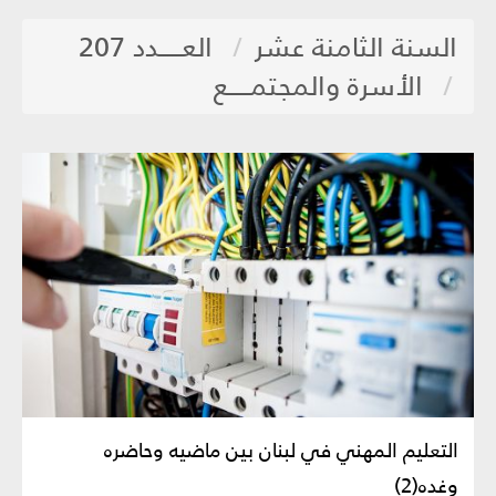
السنة الثامنة عشر
العـــــدد 207
الأسرة والمجتمـــــع
التعليم المهني في لبنان بين ماضيه وحاضره
وغده(2)