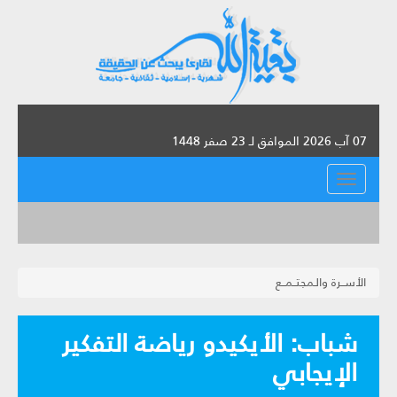
07 آب 2026 الموافق لـ 23 صفر 1448
القائمة
الأســرة والـمجتــمــع
شباب: الأيكيدو رياضة التفكير
الإيجابي