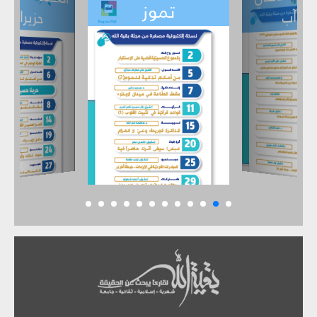
حزيران
تموز
أيار