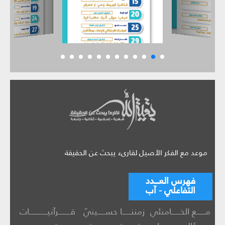
موعد مع الفكر الأصيل لقارىء يبحث عن الحقيقة
فهرس العـــدد
التفاعلي - آب
مــــــع الخــــــامنئي
زمننــــــا حســـــينيّ
قــــــــرآنيــــــــــــات