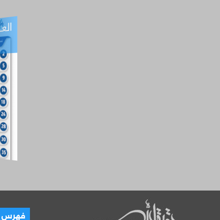
العـ
العـــدد التفاعلي -
آب
فهرس ال