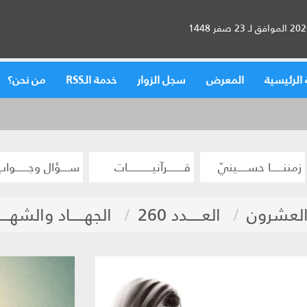
الرئيسية
المعرض
سجل الزوار
خدمة الـRSS
من نحن؟
زمننــــــا حســـــينيّ
قــــــــرآنيــــــــــــات
ســــؤال وجــــــواب
والعشرون
العـــــدد 260
الجهـــــاد والشهــــ