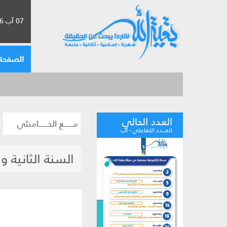
07 آب 2026 الموافق لـ 23 صفر 1448
الصفحة 
العدد الحالي
مــــــع الخــــــامنئي
العـــدد التفاعلي - آب
السنة الثانية 