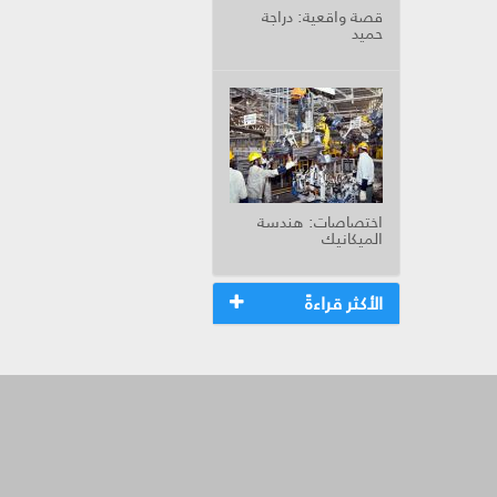
قصة واقعية: دراجة
حميد
اختصاصات: هندسة
الميكانيك
الأكثر قراءةً