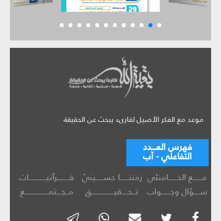
موعد مع الفكر الأصيل لقارىء يبحث عن الحقيقة
فهرس العـــدد
التفاعلي - آب
مــــــع الخــــــامنئي
زمننــــــا حســـــينيّ
قــــــــرآنيــــــــــــات
ســــؤال وجــــــواب
تــحــــقيـــــــــــــــق
مــجـــتمــــــــــــــــع