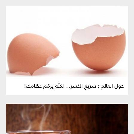
حول العالم : سريع الكسر... لكنّه يرمّم عظامك!