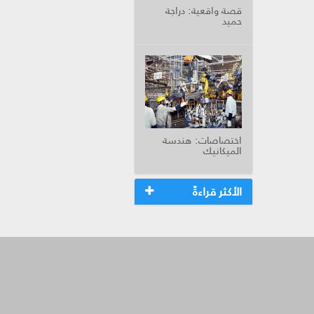
قصة واقعية: دراجة
حميد
اختصاصات: هندسة
الميكانيك
الأكثر قراءةً