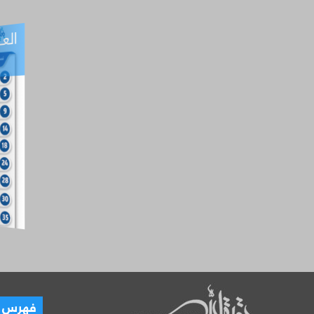
العـ
العـــدد التفاعلي -
آب
فهرس ال