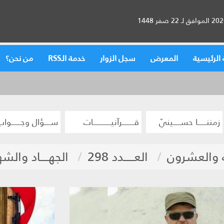
الرئيسية
المعرض
سجل الزوار
خدمة الـRSS
من نحن؟
زمننــــــا حســـــينيّ
قــــــــرآنيــــــــــــات
ســــؤال وجــــــواب
 والعشرون
العـــــدد 298
الجهــــاد والشهـ