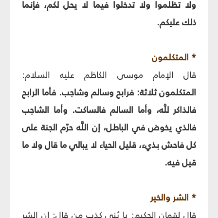
ولا تظلموا ولا تدخلوا فيما لا يحل لكم، فإنما
ذلك عليكم.
* المتكلمون‏
قال الإمام موسى الكاظم عليه السلام:
المتكلمون ثلاثة: فرابح وسالم وشاجب. فأما الرابح
فالذاكر للَّه، وأما السالم فالساكت. وأما الشاجب
فالذي يخوض في الباطل، إن اللَّه حرّم الجنة على
كل فاحش بذي‏ء، قليل الحياء لا يبالي ما قال ولا ما
قيل فيه.
* الشر والخير
قال لقمان الحكيم: يا بُني كذب من قال: إن الشر