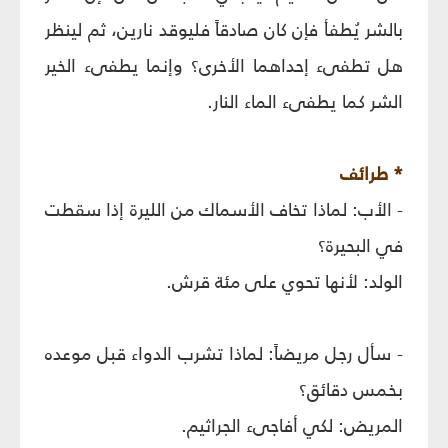
بالشر يُطفأ فإن كان صادقاً فليوقد نارين، ثم لينظر
هل تطفى‏ء إحداهما الأخرى؟ وإنما يطفى‏ء الخير
الشر كما يطفى‏ء الماء النار.
* طرائف‏
- الأب: لماذا تخاف الأسماك من الليرة إذا سقطت
في البحيرة؟
الولد: لأنها تحوي على مئة قرش.
- سأل رجل مريضاً: لماذا تشرب الدواء قبل موعده
بخمس دقائق؟
المريض: لكي أفاجى‏ء الجراثيم.