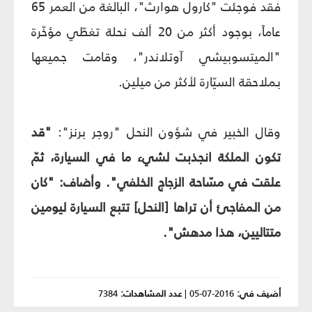
فقد فوجئت "كارول هوارث"، البالغة من العمر 65
عاماً، بوجود أكثر من 20 ألف نحلة تغطّي مؤخّرة
"الميتسوبيشي آوتلاندر"، وقامت جميعها
بملاحقة السيّارة لأكثر من ميلين.
وقال الخبير في شؤون النحل "روجر برنز":
"قد
تكون الملكة انجذبت لشيء ما في السيارة، ثمّ
علقت في مسّاحة الزجاج الخلفي". وأضاف: "كان
من المفاجئ أن تراها [النحل] تتبع السيارة ليومين
متتاليين، هذا مدهش".
أضيف في:
2016-07-05
|
عدد المشاهدات:
7384