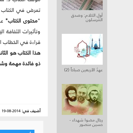
تعرض في الكتاب ل
أول الكلام: وصدق
المُرسلون
"
محتوى الكتاب"
عل
وتأثيرات الثقافة 
قراءة في الخطاب ا
ذو فائدة مهمة وش
عهدُ الأربعين صباحاً (2)
أضيف في:
2014-08-19
|
رجال مضوا شهداء -
حسين منصور