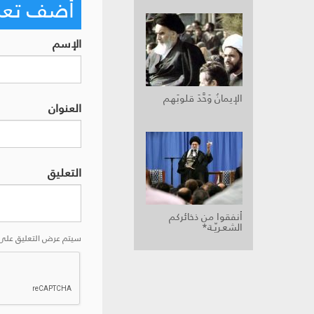
أضف تعليق
الإسم
الإيمانُ وَحَّدَ قلوبَهم
العنوان
التعليق
أنفقوا من ذخائركم
الشعـريّـة*
سيتم عرض التعليق على 