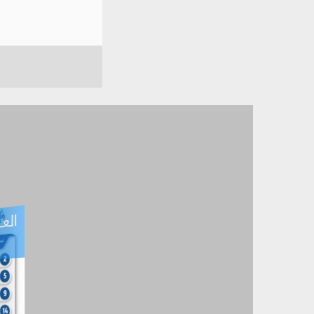
العـ
العـــدد التفاعلي -
آب