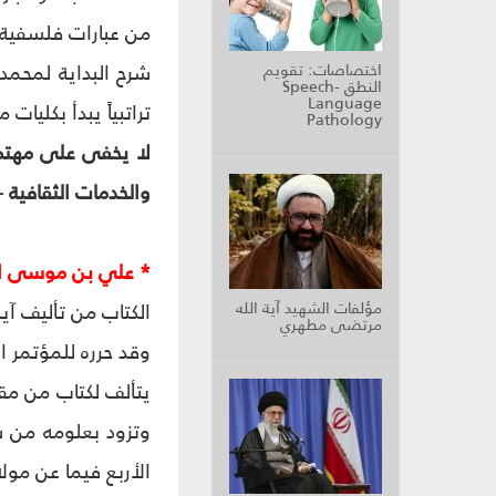
من عبارات فلسفية 
شرح البداية لمحمد
اختصاصات: تقويم
النطق Speech-
Language
تراتبياً يبدأ بكليا
Pathology
والخدمات الثقافية - 
* علي بن موسى الر
مؤلفات الشهيد آية الله
الكتاب من تأليف آية
مرتضى مطهري
وقد حرره للمؤتمر العا
يتألف لكتاب من مق
وتزود بعلومه من ش
الأربع فيما عن مول