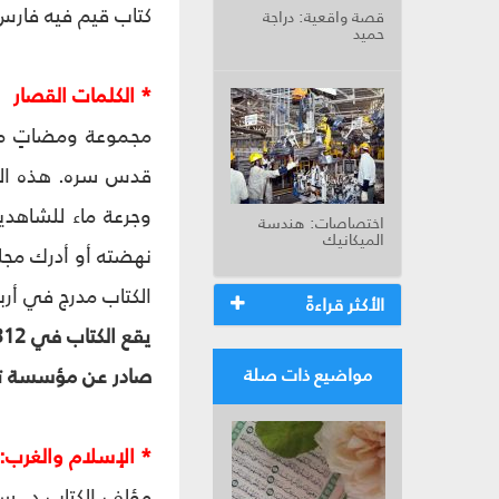
كتاب قيم فيه فارس
قصة واقعية: دراجة
حميد
* الكلمات القصار
مجموعة ومضاتٍ مخت
قدس سره. هذه المج
وجرعة ماء للشاهدي
اختصاصات: هندسة
الميكانيك
نهضته أو أدرك مجلسه
الكتاب مدرج في أرب
الأكثر قراءةً
يقع الكتاب في 312 صفحة من الحجم الكبير.
صادر عن مؤسسة تن
مواضيع ذات صلة
* الإسلام والغرب: 
مؤلف الكتاب د. سم