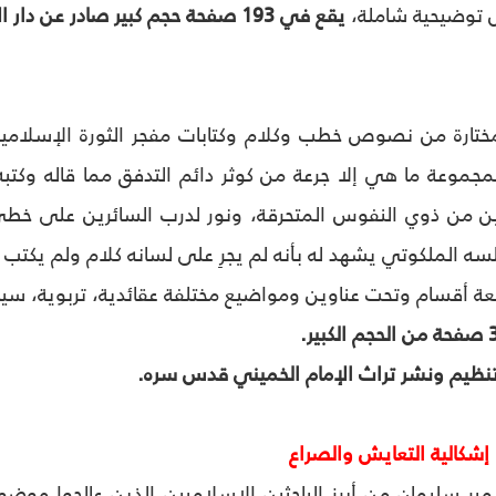
 توضيحية شاملة،
يقع في 193 صفحة حجم كبير صادر عن دار الإسراء للنشر - قم - إيران.
ارة من نصوص خطب وكلام وكتابات مفجر الثورة الإسلامية في
موعة ما هي إلا جرعة من كوثر دائم التدفق مما قاله وكتب
ن من ذوي النفوس المتحرقة، ونور لدرب السائرين على خطى 
 الملكوتي يشهد له بأنه لم يجرِ على لسانه كلام ولم يكتب كلمة
عة أقسام وتحت عناوين ومواضيع مختلفة عقائدية، تربوية، سيا
ظيم ونشر تراث الإمام الخميني قدس سره.
إشكالية التعايش والصراع
ير سليمان من أبرز الباحثين الإسلاميين الذين عالجوا موض