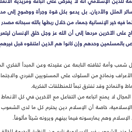
ة للدين الإسلامي أنه لا يفرض على أتباعه ومريديه الانغل
ائر الملل والأديان. بل يدعو بكل قوة وجرأة ووضوح إلى مد 
لما فيه خير الإنسانية جمعاء من خلال ربطها بالله سبحانه مصد
اح على الآخرين مردها إلى أن الله عز وجل خلق الإنسان ليتع
تص بالمسلمين وحدهم وإن كانوا هم الذين اعتنقوه قبل غيرهم.
 شعب وأمة ثقافته النابعة عن عقيدته وعن المبدأ الفكري الذ
 والأعراف ونماذج من السلوك على المستويين الفردي والاج
 والنماذج وقد تفترق تبعاً للمنطلقات الفكرية.
مجال لا يمنع اتباعه من التفاعل مع الآخرين في كل الأنماط و
لإسلامية، خاصة أن الإسلام دين يحترم كل ما لدى الشعوب 
لإسلام وهم يمارسونه فيما بينهم ويرونه شيئاً مألوفاً.
ما عند الشعوب غير الإسلامية نابع من النظرة الرحيمة للخا