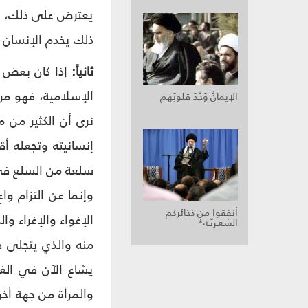
يعترض على ذلك، بل 
ذلك يخدم الإنسان 
ثانياً:
إذا كان بعض م
الإسلامية، فهو مر
الإيمانُ وَحَّدَ قلوبَهم
نرى أن الكثير من م
إنسانيته وتجعله أق
سلعة من السلع في
وإنما عن التزام واع
أنفقوا من ذخائركم
الإغواء والإغراء وا
الشعـريّـة*
منه والذي يتجلى ف
يشاع الآن في الغر
والمرأة من جهة أخرى