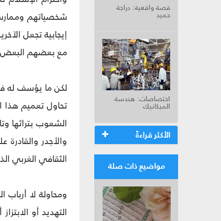
قصة واقعية: دراجة
حميد
شخصياتهم وممارسات
إيجابية تجعل الآخر
مع بعضهم البعض ان
لكن ما يؤسف له في 
اختصاصات: هندسة
تحاول تعميم هذا 
الميكانيك
الشعوب بتراثها وت
الأكثر قراءةً
والأجدر والقادرة ع
الثقافي الغربي الذ
مواضيع ذات صلة
ومحاولة لا أرباب ا
التهديد أو الابتزا