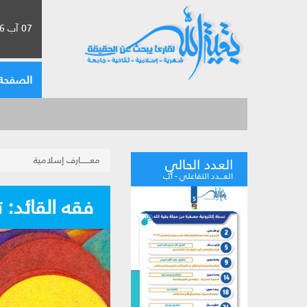
07 آب 2026 الموافق لـ 23 صفر 1448
الصفحة 
معـــــــارف إسلامية
العدد الحالي
العـــدد التفاعلي - آب
فقه القائد: ت