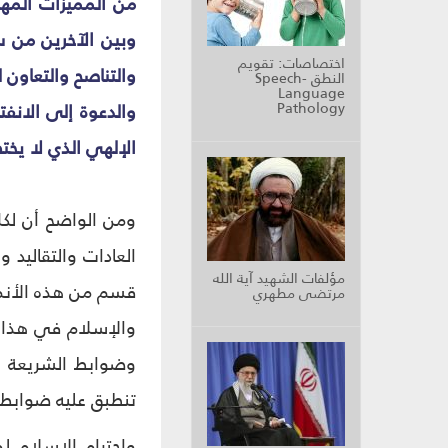
من المميزات المهم
وبين الآخرين من س
اختصاصات: تقويم
والتناصح والتعاون 
النطق Speech-
Language
Pathology
والدعوة إلى الانفت
الإلهي الذي لا يخ
ومن الواضح أن لكل
العادات والتقاليد
مؤلفات الشهيد آية الله
قسم من هذه الأنماط
مرتضى مطهري
والإسلام في هذا ال
وضوابط الشريعة ا
تنطبق عليه ضوابط ا
واحترام الإسلام ل