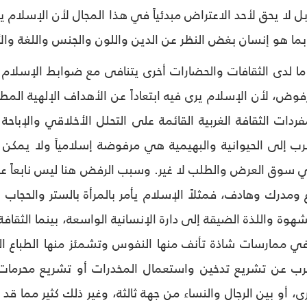
لا يحق لأحد الاعتراض مبدئياً في هذا المجال لأن الإسلام يؤ
بما هو إنسان بغض النظر عن الدين واللون والجنس واللغة وا
ا لدى الثقافات والحضارات أخرى يتنافى مع ضوابط الإسلام و
فوض، لأن الإسلام يرى فيه ابتعاداً عن الأهداف الإلهية ال
فردات الثقافة الغربية القائمة على التحلل الأخلاقي والإبا
رب إلى الحيوانية والبهيمية هي مرفوضة إسلامياً ولا يمكن ا
 سوق العرض والطلب لا غير. وسبب الرفض هنا ليس نابعاً
 ومدرك وهادف، فمثلاً الإسلام يأمر بالمرأة بالستر والحجاب وير
لشهوة واللذة الضيقة إلى دارة الإنسانية الواسعة، بينما الثقاف
ي ممارسات شاذة تأنف منها النفوس وتشمئز منها الطباع ال
ب عن تشريع تدخين واستعمال المخدرات أو تشريع محرمات ال
، أو بين الرجال والنساء من جهة ثالثة، وغير ذلك كثير مما قد صار