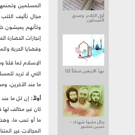
المسلمين وتمنعهم 
مجال تأليف الكتب 
أول الكلام: وصدق
المُرسلون
وكأنهم يعيشون خارج
إنجازات الحضارة الغ
وقضايا الحرية والم
الإسلام كما قلنا 
عهدُ الأربعين صباحاً (2)
التي لا تريد للمسل
ما عند الآخرين، ومف
أولاً:
إن كل ما عند 
كان غير مخالف لها 
ما أو تعب ما، وهذا
رجال مضوا شهداء -
حسين منصور
المجالات غير المتن