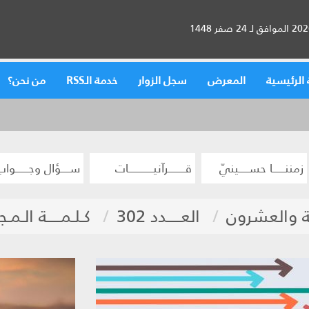
الرئيسية
المعرض
سجل الزوار
خدمة الـRSS
من نحن؟
زمننــــــا حســـــينيّ
قــــــــرآنيــــــــــــات
ســــؤال وجــــــواب
 والعشرون
العـــــدد 302
كـلـمـــــة الـمـجلـ