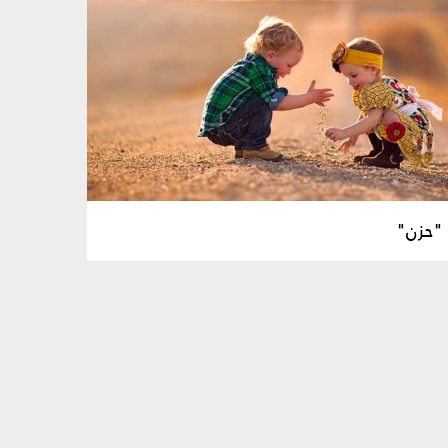
ُ "حزن"