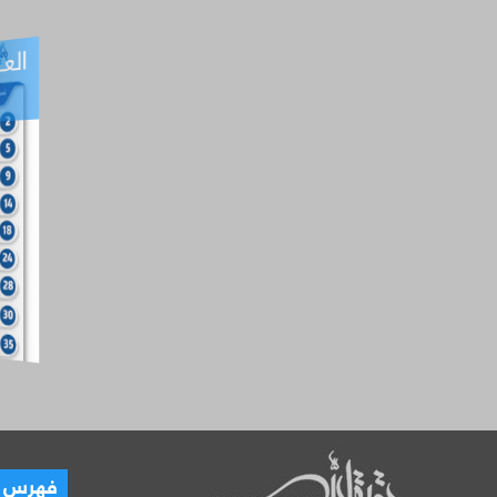
العـ
العـــدد التفاعلي -
آب
فهرس ال