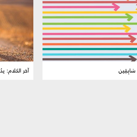
 سَابِقِين
آخر الكلام: يد