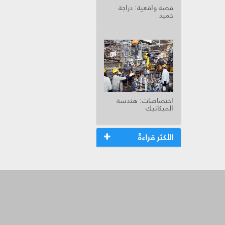
قصة واقعية: دراجة
حميد
اختصاصات: هندسة
الميكانيك
الأكثر قراءةً