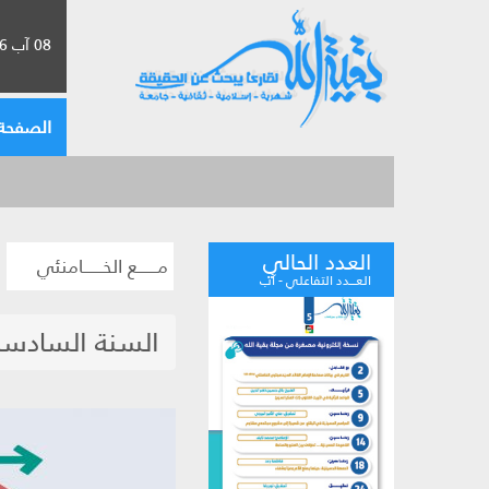
08 آب 2026 الموافق لـ 24 صفر 1448
الصفحة 
العدد الحالي
مــــــع الخــــــامنئي
العـــدد التفاعلي - آب
السنة السادسة