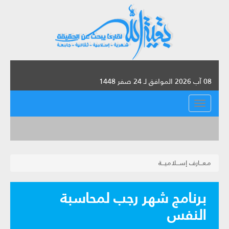
08 آب 2026 الموافق لـ 24 صفر 1448
القائمة
مـعـــارف إســـلاميـــة
برنامج شهر رجب لمحاسبة
النفس