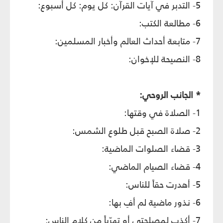
5- التدبر في آيات القرآن: كل يوم: كل أسبوع:
6- مطالعة الكتب:
7- متابعة أحداث العالم وأخبار المسلمين:
8- النصيحة للإخوان:
* الجانب الروحي:
1- الصلاة في وقتها:
2- صلاة الصبح قبل طلوع الشمس:
3- قضاء الصلوات الماضية:
4- قضاء الصيام الماضي:
5- أهدرت حقاً للناس:
6- نذور ماضية لم أفِ بها:
7- أكذب لمصلحتي أو تهرّباً من كلام الناس: