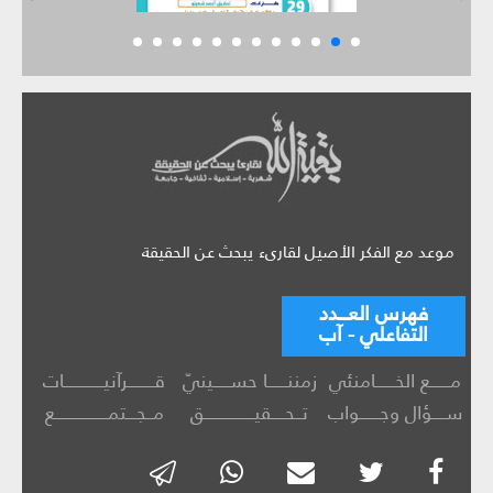
موعد مع الفكر الأصيل لقارىء يبحث عن الحقيقة
فهرس العـــدد
التفاعلي - آب
مــــــع الخــــــامنئي
زمننــــــا حســـــينيّ
قــــــــرآنيــــــــــــات
ســــؤال وجــــــواب
تــحــــقيـــــــــــــــق
مــجـــتمــــــــــــــــع