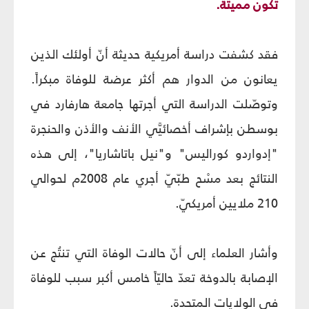
تكون مميتة.
فقد كشفت دراسة أمريكية حديثة أنّ أولئك الذين
يعانون من الدوار هم أكثر عرضة للوفاة مبكراً.
وتوصّلت الدراسة التي أجرتها جامعة هارفارد في
بوسطن بإشراف أخصائيَّي الأنف والأذن والحنجرة
"إدواردو كوراليس" و"نيل باتاشاريا"، إلى هذه
النتائج بعد مسْح طبّيّ أجري عام 2008م لحوالي
210 ملايين أمريكيّ.
وأشار العلماء إلى أنّ حالات الوفاة التي تنتُج عن
الإصابة بالدوخة تعدّ حاليّاً خامس أكبر سبب للوفاة
في الولايات المتحدة.