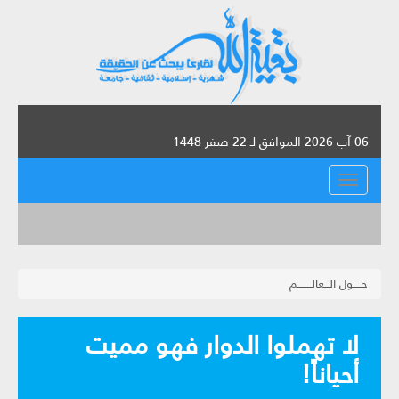
06 آب 2026 الموافق لـ 22 صفر 1448
القائمة
حـــــول الـــعالــــــــم
لا تهملوا الدوار فهو مميت
أحياناً!