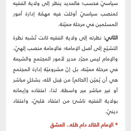
سياسيّ فحسب؛ فالعديد ينظر إلى ولاية الفقيه
كمنصب سياسيّ أوكلت فيه مهمّة إدارة أمور
المسلمين في مرحلة معيّنة.
الثاني:
نظرته إلى ولاية الفقيه كانت تُشبه نظرة
التشيّع إلى أصل الإمامة؛ فالإمامة منصب إلهيّ،
والإمام ليس مجرّد مدير لأمور المجتمع والشيعة
في مرحلة معيّنة، بل إنّ مشروعيّة إدارة المجتمع
هي أن يُعيّن [الحاكم] من قِبل الله، بشكلٍ مباشر
أو غير مباشر عبر واسطة. لذا، اعتقاده وإيمانه
بولاية الفقيه ناشئ من اعتقاد قلبيّ، واعتقاد
دينيّ.
* الإمام القائد دام ظله.. العشق