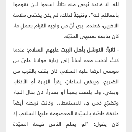
لله، لا فائدة تُرجى منه بتاتاً، اسعوا لأن تقوموا
بأعمالكم لله". ونتيجةً لذلك، لم يكن يخشى ملامة
الآخرين، فعندما يرى أنّ من واجبه القيام بعملٍ ما،
كان يتابعه بمنتهى الجدّيّة.
- ثانياً: التوسّل بأهل البيت عليهم السلام:
عندما
كنتُ أذهب معه أحياناً إلى زيارة مولانا عليّ بن
موسى الرضا عليه السلام، كان يقف بالقرب من
الضريح، ويبقى لساعاتٍ يقرأ الزيارة أو الأذكار،
ويبكي، ولا يلتفت يميناً أو يساراً، كان بحال التجاء
وتضرّع كمن جاء للاستعطاء. وكانت تربطه أيضاً
علاقة خاصّة بالسيّدة المعصومة عليها السلام، إذ
كان يقول: "لو يعلم الناس قيمة السيّدة