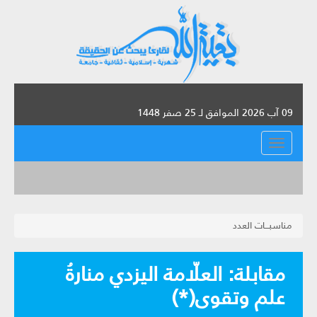
09 آب 2026 الموافق لـ 25 صفر 1448
القائمة
مناسبـــات العدد
مقابلة: العلّامة اليزدي منارةُ
علم وتقوى(*)