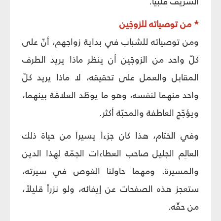
الشريف قلبيّاً.
* من توصياته للزوجَين
ومن توصياته للشباب في بداية زواجهم، أنّ على
كلّ واحد من الزوجَين أن ينظر ماذا يريد الطرف
المقابل والعمل على تحقيقه، لا ماذا يريد كلّ
واحد منهما لنفسه، وهو ما يوطّد العلاقة بينهما،
ويؤجّج العاطفة والمحبّة أكثر.
وفي الختام، هذا كان جزءاً يسيراً من حياة ذلك
العالِم الجليل صاحب العطاءات الجمّة لهذا الدين
والمسيرة. ومهما حاولنا الغوص في سيرته،
ستعجز هذه الصفحات عن إيفائه، ولو نزراً قليلاً،
من حقّه.