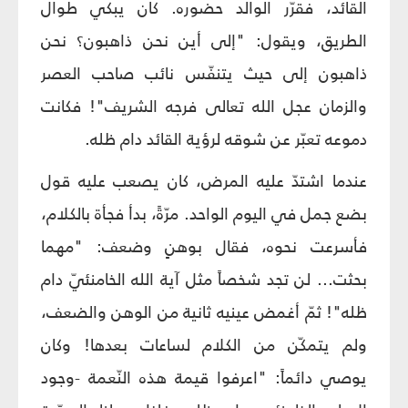
القائد، فقرّر الوالد حضوره. كان يبكي طوال
الطريق، ويقول: "إلى أين نحن ذاهبون؟ نحن
ذاهبون إلى حيث يتنفّس نائب صاحب العصر
والزمان عجل الله تعالى فرجه الشريف"! فكانت
دموعه تعبّر عن شوقه لرؤية القائد دام ظله.
عندما اشتدّ عليه المرض، كان يصعب عليه قول
بضع جمل في اليوم الواحد. مرّةً، بدأ فجأة بالكلام،
فأسرعت نحوه، فقال بوهنٍ وضعف: "مهما
بحثت... لن تجد شخصاً مثل آية الله الخامنئيّ دام
ظله"! ثمّ أغمض عينيه ثانية من الوهن والضعف،
ولم يتمكّن من الكلام لساعات بعدها! وكان
يوصي دائماً: "اعرفوا قيمة هذه النّعمة -وجود