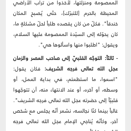
المعصومة ومنزلتها، لأخذوا من تراب الأراضي
المحيطة بالحرم [للتبرّك]، حتّى يُصبح المكان
خندقاً". فكلّ من كان يقصده طلباً لحلّ مشكلةٍ ما،
كان يحوّله إلى السيّدة المعصومة عليها السلام،
ويقول: "اطلبوا منها واسألوها هي".
- ثالثاً: التوجّه القلبيّ إلى صاحب العصر والزمان
عجل الله تعالى فرجه الشريف:
فكان يقول:
"اسعوا، ما استطعتم، في بداية العمل، أو
وسطه، أو آخره، أو عند الانتهاء منه، أن تتوجّهوا
قلبيّاً إلى حضرته عجل الله تعالى فرجه الشريف".
غالباً بينما كنّا نجالسه، نشعر أنّه يجلس مع شخص
آخر، وكأنّه يُناجي الإمام عجل الله تعالى فرجه