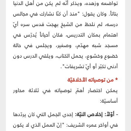
تواضعه وزهده، ويذكر أنّه لم يكن من أهل الدنيا
بتاتاً. وكان يقول: "منذ أن كنّا نشارك في مجالس
درسه، لم نلحظ من الشيخ بهجت قدس سره أيّ
اهتمام بمكان التدريس، فكان أحياناً يُدرّس في
مسجد شبه مهدّم، وصغير، ويجلس في حالة
خضوع وخشوع، يحمل الكتاب، ويلقي الدرس دون
أدنى تكبّر أو أيّ تشريفات".
* من توصياته الأخلاقيّة
يمكن اختصار أهمّ توصياته في ثلاثة محاور
أساسيّة:
- أوّلاً: إخلاص النيّة:
إحدى الجمل التي كان يردّدها
في أواخر عمره الشريف: "إنّ العمل الذي لا يكون