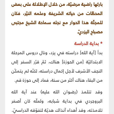
بارئها راضية مرضيّة، من خلال الإطلالة على بعض
المحطّات من حياته الشريفة وعلمه النيّر، فكان
للمجلّة هذا الحوار مع نجله سماحة الشيخ مجتبى
مصباح اليزديّ.
* بداية الدراسة
بدأ [آية الله] دراسته في يزد، ونال دروس المرحلة
الابتدائيّة [من الحوزة] هناك، ثمّ قرّر السفر إلى
النجف الأشرف لأجل إكمال دراسته، لكنّه لم يتمكّن
من البقاء هناك أكثر من سنة، فعاد إلى حوزة قم.
وقد تتلمذ (رضوان الله عليه) عند آية الله
البروجردي في بداية شبابه، ولعلّه كان أصغر
تلامذته، وقد أهداه آنذاك هديّة لتفوّقه الدراسيّ.