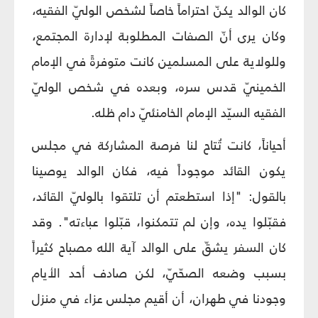
كان الوالد يكنّ احتراماً خاصاً لشخص الوليّ الفقيه،
وكان يرى أنّ الصفات المطلوبة لإدارة المجتمع،
وللولاية على المسلمين كانت متوفرةً في الإمام
الخمينيّ قدس سره، وبعده في شخص الوليّ
الفقيه السيّد الإمام الخامنئيّ دام ظله.
أحياناً، كانت تُتاح لنا فرصة المشاركة في مجلس
يكون القائد موجوداً فيه، فكان الوالد يوصينا
بالقول: "إذا استطعتم أن تلتقوا بالوليّ القائد،
فقبّلوا يده، وإن لم تتمكنوا، قبّلوا عباءته". وقد
كان السفر يشقّ على الوالد آية الله مصباح كثيراً
بسبب وضعه الصحّيّ، لكن صادف أحد الأيام
وجودنا في طهران، أن أقيم مجلس عزاء في منزل