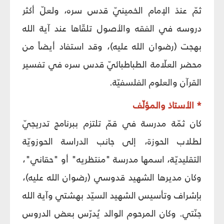
ثمّ عندَ الإمام الخمينيّ قدس سره، ولعلّ أكثر
دروسه في الفقه والأصول تلقّاها عند آية الله
بهجت (رضوان الله عليه)، وقد استفاد أيضاً من
محضر العلّامة الطباطبائيّ قدس سره في تفسير
القرآن والعلوم الفلسفيّة.
* الأستاذ والمؤلّف
كان ثمّة مدرسة في قمّ تلتزم ببرنامج تدريجيّ
لطلاب الحوزة، إلى جانب الدراسة الحوزويّة
التقليديّة، اسمها مدرسة "منتظريه" أو "حقاني"،
وكان مديرها الشهيد قدوسي (رضوان الله عليه)،
بإشراف وتأسيس الشهيد السيّد بهشتي وآية الله
جنّتي. وكان المرحوم الوالد يُدرّس بعض الدروس