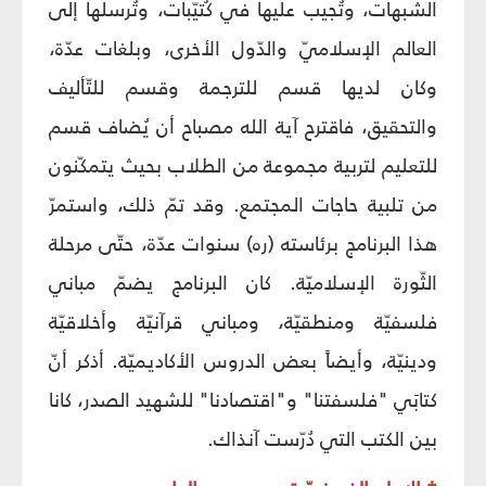
الشبهات، وتُجيب عليها في كُتيّبات، وتُرسلها إلى
العالم الإسلاميّ والدّول الأخرى، وبلغات عدّة،
وكان لديها قسم للترجمة وقسم للتّأليف
والتحقيق، فاقترح آية الله مصباح أن يُضاف قسم
للتعليم لتربية مجموعة من الطلاب بحيث يتمكّنون
من تلبية حاجات المجتمع. وقد تمّ ذلك، واستمرّ
هذا البرنامج برئاسته (ره) سنوات عدّة، حتّى مرحلة
الثّورة الإسلاميّة. كان البرنامج يضمّ مباني
فلسفيّة ومنطقيّة، ومباني قرآنيّة وأخلاقيّة
ودينيّة، وأيضاً بعض الدروس الأكاديميّة. أذكر أنّ
كتابَي "فلسفتنا" و"اقتصادنا" للشهيد الصدر، كانا
بين الكتب التي دُرّست آنذاك.