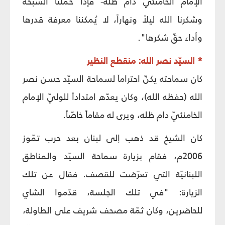
الإمام الخامنئي دام ظله- فإذا حملنا السبّحة
وشكرنا الله ليلاً ونهاراً، لا يُمكننا معرفة قدرها
وأداء حقّ شكرها".
* السيّد نصر الله: منقطع النظير
كان سماحته يكنّ احتراماً لسماحة السيّد حسن نصر
الله (حفظه الله)، وكان يعدّه امتداداً للوليّ الإمام
الخامنئيّ دام ظله، ويرى له مقاماً خاصّاً.
كان الشيخ قد ذهب إلى لبنان بعد حرب تمّوز
2006م، فقام بزيارة سماحة السيّد والمناطق
اللبنانيّة التي تعرّضت للقصف. فقال عن تلك
الزيارة: "في تلك الجلسة، قدّموا الشاي
للحاضرين، وكان ثمّة مصحف شريف على الطاولة،