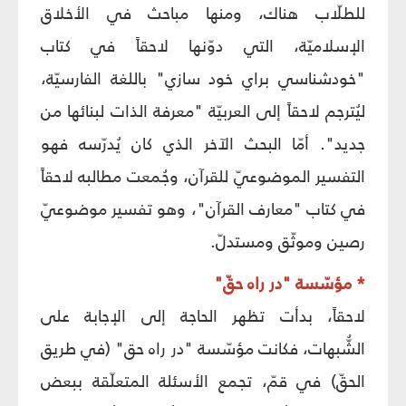
للطلّاب هناك، ومنها مباحث في الأخلاق
الإسلاميّة، التي دوّنها لاحقاً في كتاب
"خودشناسي براي خود سازي" باللغة الفارسيّة،
ليُترجم لاحقاً إلى العربيّة "معرفة الذات لبنائها من
جديد". أمّا البحث الآخر الذي كان يُدرّسه فهو
التفسير الموضوعيّ للقرآن، وجُمعت مطالبه لاحقاً
في كتاب "معارف القرآن"، وهو تفسير موضوعيّ
رصين وموثّق ومستدلّ.
* مؤسّسة "در راه حقّ"
لاحقاً، بدأت تظهر الحاجة إلى الإجابة على
الشُّبهات، فكانت مؤسّسة "در راه حق" (في طريق
الحقّ) في قمّ، تجمع الأسئلة المتعلّقة ببعض