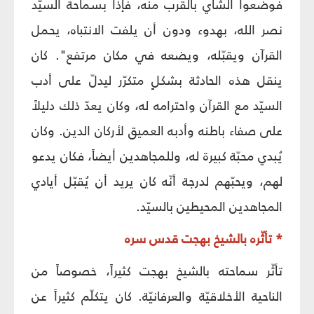
فوضعوا الشاي بالقرب منه، فإذا بسماحة السيّد
نصر الله، بهدوء ودون أن يلفت الانتباه، يحمل
القرآن ويقبّله، ويضعه في مكان مرتفع". كان
ينقل هذه الحادثة بشكلٍ متكرّر ليدلّ على أدب
السيّد مع القرآن واحترامه له، وكان يعدّ ذلك دليلاً
على صفاء باطنه وأدبه العميق لأركان الدين. وكان
يُبدي محبّة كبيرة له، وللمجاهدين أيضاً، فكان يدعو
لهم، ويحبّهم لدرجة أنّه كان يريد أن يُقبّل أيادي
المجاهدين المحيطين بالسيّد.
* تأثّره بالشيخ بهجت قدس سره
تأثّر سماحته بالشيخ بهجت كثيراً، خصوصاً من
الناحية الأخلاقيّة والعرفانيّة. كان يتكلّم كثيراً عن