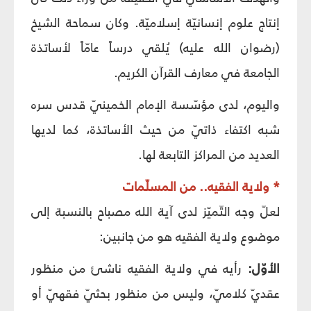
إنتاج علوم إنسانيّة إسلاميّة. وكان سماحة الشيخ
(رضوان الله عليه) يُلقي درساً عامّاً لأساتذة
الجامعة في معارف القرآن الكريم.
واليوم، لدى مؤسّسة الإمام الخمينيّ قدس سره
شبه اكتفاء ذاتيّ من حيث الأساتذة، كما لديها
العديد من المراكز التابعة لها.
* ولاية الفقيه.. من المسلّمات
لعلّ وجه التّميّز لدى آية الله مصباح بالنسبة إلى
موضوع ولاية الفقيه هو من جانبين:
الأوّل:
رأيه في ولاية الفقيه ناشئ من منظور
عقديّ كلاميّ، وليس من منظور بحثيّ فقهيّ أو