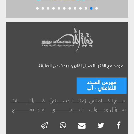
موعد مع الفكر الأصيل لقارىء يبحث عن الحقيقة
فهرس العـــدد
التفاعلي - آب
مــــــع الخــــــامنئي
زمننــــــا حســـــينيّ
قــــــــرآنيــــــــــــات
ســــؤال وجــــــواب
تــحــــقيـــــــــــــــق
مــجـــتمــــــــــــــــع