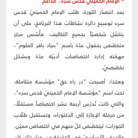
* الإمام الخمينيّ قدس سره.. الداعم
بعد انتصار الثورة، طلب الإمام الخمينيّ قدس
سره توسيع دائرة نشاطات هذا البرنامج، على أن
يتكفّل شخصيّاً بجميع التكاليف. فأُسّس مركز
متخصّص بحقول عدّة باسم "بنياد باقر العلوم"،
مهمّته إدارة اختصاصات أدبيّة عدّة وبشكل
تخصّصيّ.
وهكذا، أصبحت "در راه حق" مؤسّسة متكاملة،
تحت اسم "مؤسّسة الإمام الخمينيّ قدس سره"،
والتي كانت تُدرّس أربعة عشر اختصاصاً مستقلّاً،
من مرحلة الإجازة إلى الدكتوراه، وتستقبل طلّاب
الحوزات؛ ليتخصّص كلّ منهم في اختصاص معيّن.
والهدف الأساسيّ في الحقيقة من وراء ذلك كان