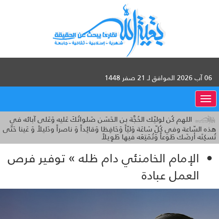
06 آب 2026 الموافق لـ 21 صفر 1448
القائمة
اللهم كُن لوليّك الحُجَّة بن الحَسَن صَلواتُكَ عَليه وَعَلى آبائه في
هذه السّاعة وفي كُلّ سَاعَة وَليّاً وَحَافِظا وَقائِداً وَ ناصراً ودَليلاً وَ عَينا حَتّى
تُسكِنَه أرضَك طَوعاً وَتُمَتِعَه فيها طَوِيلاً
الإمام الخامنئي دام ظله » توفير فرص
العمل عبادة