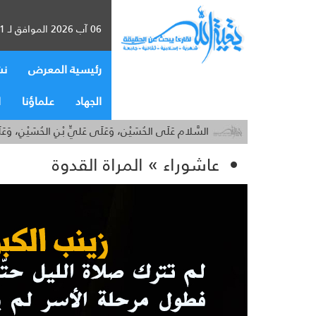
06 آب 2026 الموافق لـ 21 صفر 1448
رئيسية المعرض
نش
الجهاد
علماؤنا
ا
السَّلام عَلَى الحُسَيْن، وَعَلَى عَليِّ بْنِ الحُسَيْنِ، وَع
عاشوراء » المراة القدوة