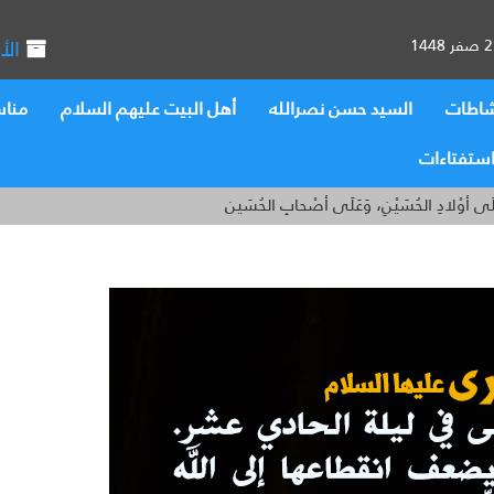
الأ
اطات
السيد حسن نصرالله
أهل البيت عليهم السلام
منا
ستفتاءات
َلَى أوْلادِ الحُسَيْنِ، وَعَلَى أصْحابِ الحُسَين