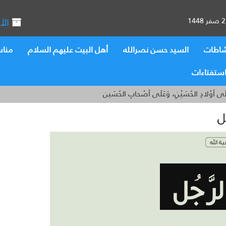
الأ
اطات
السيد حسن نصرالله
أهل البيت عليهم السلام
منا
ستفتاءات
َلَى أوْلادِ الحُسَيْنِ، وَعَلَى أصْحابِ الحُسَين
ل