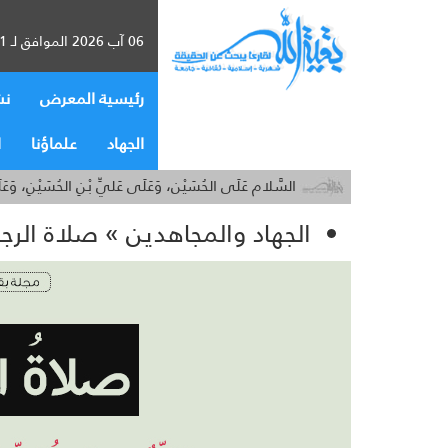
06 آب 2026 الموافق لـ 21 صفر 1448
رئيسية المعرض
نش
الجهاد
علماؤنا
ا
السَّلام عَلَى الحُسَيْن، وَعَلَى عَليِّ بْنِ الحُسَيْنِ، وَع
الجهاد والمجاهدين » صلاة الرج