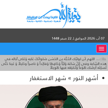
07 آب 2026 الموافق لـ 22 صفر 1448
القائمة
اللهم كُن لوليّك الحُجَّة بن الحَسَن صَلواتُكَ عَليه وَعَلى آبائه في
هذه السّاعة وفي كُلّ سَاعَة وَليّاً وَحَافِظا وَقائِداً وَ ناصراً ودَليلاً وَ عَينا حَتّى
تُسكِنَه أرضَك طَوعاً وَتُمَتِعَه فيها طَوِيلاً
أشهر النور » شهر الاستغفار